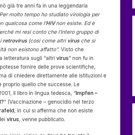
mò già tre anni fa in una leggendaria
Per molto tempo ho studiato virologia per
fan
nka
n qualcosa come l’
HIV
non esiste. Ed è
erché mi resi conto che l’intero gruppo di
 i
retrovirus
(così come altri
virus
che si
altà non esistono affatto”
. Visto che
letteratura sugli “altri
virus
” non fu in
otesse fornire delle prove scientifiche,
a di chiedere direttamente alle istituzioni e
 è proprio quello che successe. Le
01, il libro in lingua tedesca, “
Impfen –
d?
” (Vaccinazione – genocidio nel terzo
rafeld
, in cui si afferma che non esiste
dei
virus
, venne pubblicato.