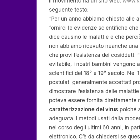
Il movimento ha un sito web:
www.kl
seguente testo:
“Per un anno abbiamo chiesto alle autor
fornirci le evidenze scientifiche che
dice causino le malattie e che perc
non abbiamo ricevuto neanche una r
che provi l’esistenza dei cosiddetti “
evitabile, i nostri bambini vengono 
scientifici del 18° e 19° secolo. Nel
postulati generalmente accettati pr
dimostrare l’esistenza delle malattie 
poteva essere fornita direttamente m
caratterizzazione dei virus
poiché a
adeguata. I metodi usati dalla mod
nel corso degli ultimi 60 anni, in pa
elettronico. C’è da chiedersi se quest