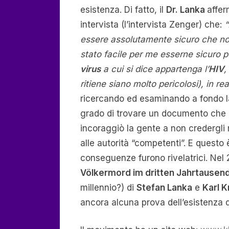
esistenza. Di fatto, il
Dr. Lanka
affer
–
intervista (l’intervista Zenger) che:
“
Ste
La
essere assolutamente sicuro che no
stato facile per me esserne sicuro p
virus
a cui si dice appartenga l’
HIV
,
ritiene siano molto pericolosi), in re
ricercando ed esaminando a fondo la 
grado di trovare un documento che p
incoraggiò la gente a non credergli m
alle autorità “competenti”. E questo
conseguenze furono rivelatrici. Nel 20
Völkermord im dritten Jahrtausen
millennio?) di
Stefan Lanka
e
Karl K
ancora alcuna prova dell’esistenza 