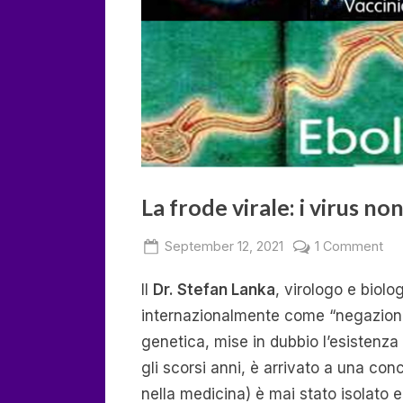
La frode virale: i virus n
Posted
on
September 12, 2021
1 Comment
By
on
deumka
La
Il
Dr. Stefan Lanka
, virologo e biol
fro
vir
internazionalmente come “negazion
i
genetica, mise in dubbio l’esistenza
vir
gli scorsi anni, è arrivato a una co
no
nella medicina) è mai stato isolato 
esi