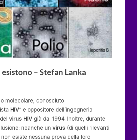
on esistono – Stefan Lanka
ogo molecolare, conosciuto
de
ale:
ista
HIV
” e oppositore dell’ingegneria
 del
virus
HIV
già dal 1994. Inoltre, durante
us
nclusione: neanche un
virus
(di quelli rilevanti
n
e non esiste nessuna prova della loro
stono