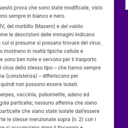
questo prova che sono state modificate, visto
sono sempre in bianco e nero.
IV, del morbillo (Masern) e del vaiolo
e le descrizioni delle immagini indicano
 in cui si presume si possano trovare dei virus.
to mostrano in realtà tipiche cellule e
e sono ben note e servono per il trasporto
dei virus dello stesso tipo – che hanno sempre
ma (consistenza) – differiscono per
quindi non possono essere isolati.
 herpes, vaccinia, poliomielite, adeno ed
gola particella; nessuno afferma che siano
 particelle che siano state isolate dall’essere
te le stesse menzionate sopra (n. 2) con i
 che si accumulano dopo il fissaggio e