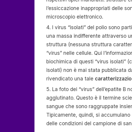
l’essiccazione inappropriati delle s
microscopio elettronico.
I virus “isolati” del polio sono part
una massa indifferente attraverso un 
struttura (nessuna struttura caratter
“virus” nelle cellule. Qui l’informaz
biochimica di questi “virus isolati”
isolati) non è mai stata pubblicat
rivendicato una tale
caratterizzazi
La foto dei “virus” dell’epatite B 
agglutinato. Questo è il termine sci
sangue che sono raggruppate insiem
Tipicamente, quindi, si accumulano s
delle condizioni del campione di sa