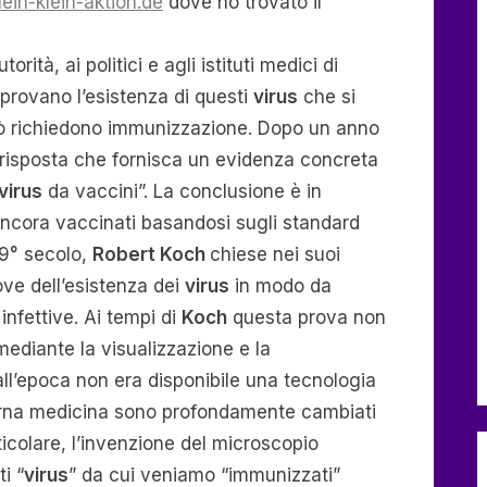
ein-klein-aktion.de
dove ho trovato il
ità, ai politici e agli istituti medici di
 provano l’esistenza di questi
virus
che si
iò richiedono immunizzazione. Dopo un anno
isposta che fornisca un evidenza concreta
virus
da vaccini”. La conclusione è in
ancora vaccinati basandosi sugli standard
 19° secolo,
Robert Koch
chiese nei suoi
ove dell’esistenza dei
virus
in modo da
infettive. Ai tempi di
Koch
questa prova non
ediante la visualizzazione e la
ll’epoca non era disponibile una tecnologia
erna medicina sono profondamente cambiati
rticolare, l’invenzione del microscopio
i “
virus
” da cui veniamo “immunizzati”