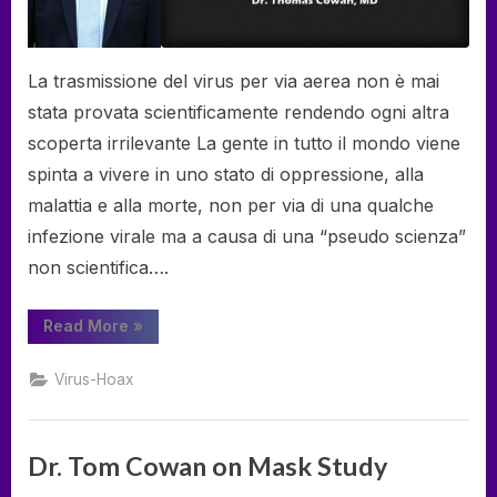
mascherine
La trasmissione del virus per via aerea non è mai
stata provata scientificamente rendendo ogni altra
scoperta irrilevante La gente in tutto il mondo viene
spinta a vivere in uno stato di oppressione, alla
malattia e alla morte, non per via di una qualche
infezione virale ma a causa di una “pseudo scienza”
non scientifica….
“Dr.
Read More
»
Tom
Cowan
sullo
Virus-Hoax
studio
sull’utilità
delle
mascherine”
Dr. Tom Cowan on Mask Study