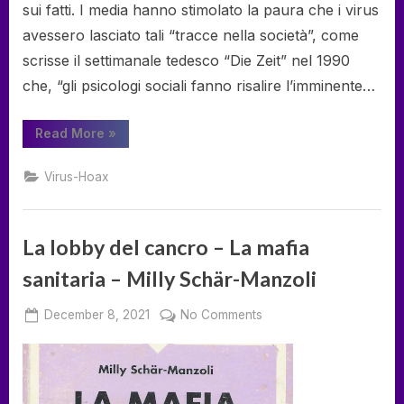
sui fatti. I media hanno stimolato la paura che i virus
avessero lasciato tali “tracce nella società”, come
scrisse il settimanale tedesco “Die Zeit” nel 1990
che, “gli psicologi sociali fanno risalire l’imminente…
“L’HIV
Read More
»
esiste
e
provoca
Virus-Hoax
l’AIDS?
–
Virus-
Mania”
La lobby del cancro – La mafia
sanitaria – Milly Schär-Manzoli
Posted
on
December 8, 2021
No Comments
By
on
deumka
La
lobby
del
cancro