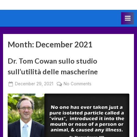
Skip
to
content
Month:
December 2021
Dr. Tom Cowan sullo studio
sull’utilità delle mascherine
Posted
on
December 29, 2021
No Comments
By
on
deumka
Dr.
Tom
Cowan
sullo
studio
sull’utilità
delle