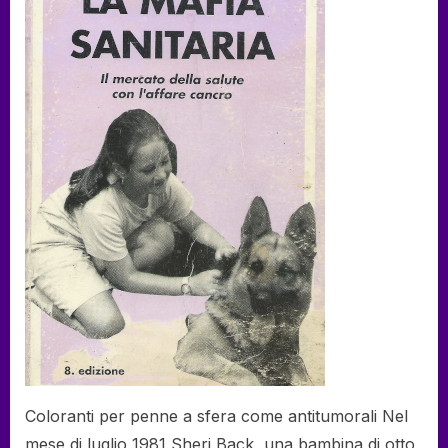
–
La
mafia
sanitaria
–
Milly
Schär-
Manzoli
Coloranti per penne a sfera come antitumorali Nel
mese di luglio 1981 Sheri Back, una bambina di otto