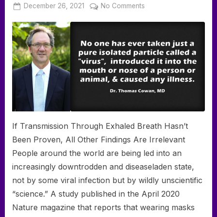
Posted
on
December 26, 2021
No Comments
By
on
deumka
Dr.
Tom
Cowan
on
Mask
Study
If Transmission Through Exhaled Breath Hasn’t
Been Proven, All Other Findings Are Irrelevant
People around the world are being led into an
increasingly downtrodden and disease­laden state,
not by some viral infection but by wildly unscientific
“science.” A study published in the April 2020
Nature magazine that reports that wearing masks