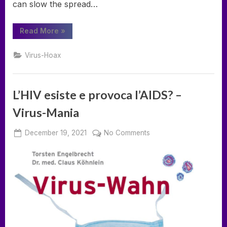
can slow the spread…
“Dr.
Read More
»
Tom
Cowan
on
Virus-Hoax
Mask
Study”
L’HIV esiste e provoca l’AIDS? –
Virus-Mania
Posted
on
December 19, 2021
No Comments
By
on
deumka
L’HIV
esiste
e
provoca
l’AIDS?
–
Virus-
Mania