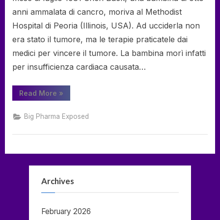
anni ammalata di cancro, moriva al Methodist
Hospital di Peoria (Illinois, USA). Ad ucciderla non
era stato il tumore, ma le terapie praticatele dai
medici per vincere il tumore. La bambina morì infatti
per insufficienza cardiaca causata…
“La
Read More
»
lobby
del
cancro
Big Pharma Exposed
–
La
mafia
sanitaria
–
Milly
Schär-
Manzoli”
Archives
February 2026